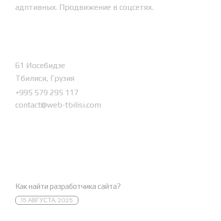
адптивных. Продвижение в соцсетях.
Контакты
61 Иосебидзе
Тбилиси, Грузия
+995 579 295 117
contact@web-tbilisi.com
Новые новости
Как найти разработчика сайта?
15 АВГУСТА, 2025