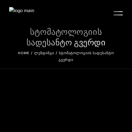
Skip
to
the
content
სტომატოლოგიის
სადესანტო გვერდი
HOME
ᲚᲔᲜᲓᲘᲜᲒᲘ
ᲡᲢᲝᲛᲐᲢᲝᲚᲝᲒᲘᲘᲡ ᲡᲐᲓᲔᲡᲐᲜᲢᲝ
ᲒᲕᲔᲠᲓᲘ